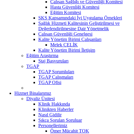
Çalışan Sağlığı ve Güvenliği Komitesi
Hasta Güvenliği Komitesi
Eğitim Komitesi
SKS Kapsamındaki İyi Uygulama Örnekleri
Sağlık Hizmeti Kalitesinin Geliştirilmesi ve
Değerlendirilmesine Dair Yönetmelik
Çalışan Güvenliği Genelgesi
Kalite Yönetim Birimi Çalışanları
Melek ÇELİK
Kalite Yönetim Birimi İletişim
Eğitim Araştırma
Staj Başvuruları
TGAP
TGAP Sorumluları
TGAP Çalışmaları
TGAP Ofisi
Hizmet Binalarımız
Diyaliz Ünitesi
Klinik Hakkında
Klinikten Haberler
Nasıl Gidilir
Sıkça Sorulan Soruluar
Personellerimiz
Ömer Mücahit TOK