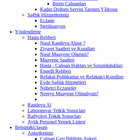
Birim Çalışanları
Kadın Doğum Servisi Tanıtım Vİdeosu
Sağlık Hizmetlerimiz
Eczane
Sterilizasyon
Yönlendirme
Hasta Rehberi
Nasıl Randevu Alınır ?
Ziyaret Saatleri ve Kuralları
Nasıl Muayene Olurum?
Muayene Saatleri
Hasta - Çalışan Hakları ve Sorumlulukları
Engelli Rehberi
Refakat Politikamız ve Refakatçi Kuralları
Evde Sağlık Hizmetleri
Nöbetçi Eczaneler
Nereye Muayene Olmalıyım?
Randevu Al
Laboratuvar Tetkik Sonuçları
Radyoloji Tetkik Sonuçları
Aylık Personel Yemek Listesi
İletişim&Ulaşım
Anketlerimiz
Çalışan Geri Bildirim Anketi