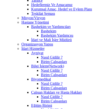
Tarihçe
Hedeflermiz Ve Amacamız
Kurumsal Amaç, Hedef ve Eylem Planı
Teşkilat Şeması
Misyon/Vizyon
Hastane Yönetimi
Başhekim ve Yardımcıları
Başhekim
Başhekim Yardımcısı
İdari ve Mali İşler Müdürü
Organizasyon Yapısı
İdari Hizmetler
Ayniyat
Nasıl Gidilir ?
Birim Çalışanları
Bilgi İşlem(Network)
Nasıl Gidilir ?
Birim Çalışanları
Biyomedikal
Nasıl Gidilir ?
Birim Çalışanları
Çalışan Hakları ve Hasta Hakları
Nasıl Gidilir ?
Birim Çalışanları
Eğitim Birimi