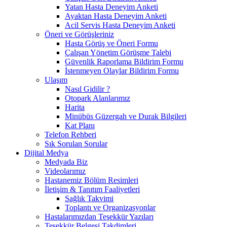
Yatan Hasta Deneyim Anketi
Ayaktan Hasta Deneyim Anketi
Acil Servis Hasta Deneyim Anketi
Öneri ve Görüşleriniz
Hasta Görüş ve Öneri Formu
Çalışan Yönetim Görüşme Talebi
Güvenlik Raporlama Bildirim Formu
İstenmeyen Olaylar Bildirim Formu
Ulaşım
Nasıl Gidilir ?
Otopark Alanlarımız
Harita
Minübüs Güzergah ve Durak Bilgileri
Kat Planı
Telefon Rehberi
Sık Sorulan Sorular
Dijital Medya
Medyada Biz
Videolarımız
Hastanemiz Bölüm Resimleri
İletişim & Tanıtım Faaliyetleri
Sağlık Takvimi
Toplantı ve Organizasyonlar
Hastalarımızdan Teşekkür Yazıları
Teşekkür Belgesi Takdimleri