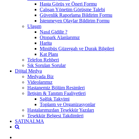
Hasta Görüş ve Öneri Formu
Çalışan Yönetim Görüşme Talebi
Güvenlik Raporlama Bildirim Formu
İstenmeyen Olaylar Bildirim Formu
Ulaşım
Nasıl Gidilir ?
Otopark Alanlarımız
Harita
Minübüs Güzergah ve Durak Bilgileri
Kat Planı
Telefon Rehberi
Sık Sorulan Sorular
Dijital Medya
Medyada Biz
Videolarımız
Hastanemiz Bölüm Resimleri
İletişim & Tanıtım Faaliyetleri
Sağlık Takvimi
Toplantı ve Organizasyonlar
Hastalarımızdan Teşekkür Yazıları
Teşekkür Belgesi Takdimleri
SATINALMA