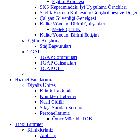
Eğitim Komitesi
SKS Kapsamındaki İyi Uygulama Örnekleri
Sağlık Hizmeti Kalitesinin Geliştirilmesi ve Değer
Çalışan Güvenliği Genelgesi
Kalite Yönetim Birimi Çalışanları
Melek ÇELİK
Kalite Yönetim Birimi İletişim
Eğitim Araştırma
Staj Başvuruları
TGAP
TGAP Sorumluları
TGAP Çalışmaları
TGAP Ofisi
Hizmet Binalarımız
Diyaliz Ünitesi
Klinik Hakkında
Klinikten Haberler
Nasıl Gidilir
Sıkça Sorulan Soruluar
Personellerimiz
Ömer Mücahit TOK
Tıbbi Birimler
Kliniklerimiz
Acil Tıp