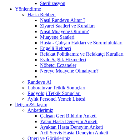
Sterilizasyon
Yönlendirme
Hasta Rehberi
Nasıl Randevu Alınır ?
Ziyaret Saatleri ve Kuralları
Nasıl Muayene Olurum?
Muayene Saatleri
Hasta - Çalışan Hakları ve Sorumlulukları
Engelli Rehberi
Refakat Politikamız ve Refakatçi Kuralları
Evde Sağlık Hizmetleri
Nöbetçi Eczaneler
Nereye Muayene Olmalıyım?
Randevu Al
Laboratuvar Tetkik Sonuçları
Radyoloji Tetkik Sonuçları
Aylık Personel Yemek Listesi
İletişim&Ulaşım
Anketlerimiz
Çalışan Geri Bildirim Anketi
Yatan Hasta Deneyim Anketi
Ayaktan Hasta Deneyim Anketi
Acil Servis Hasta Deneyim Anketi
Öneri ve Görüşleriniz