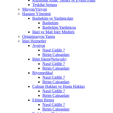
Kurumsal Amaç, Hedef ve Eylem Planı
Teşkilat Şeması
Misyon/Vizyon
Hastane Yönetimi
Başhekim ve Yardımcıları
Başhekim
Başhekim Yardımcısı
İdari ve Mali İşler Müdürü
Organizasyon Yapısı
İdari Hizmetler
Ayniyat
Nasıl Gidilir ?
Birim Çalışanları
Bilgi İşlem(Network)
Nasıl Gidilir ?
Birim Çalışanları
Biyomedikal
Nasıl Gidilir ?
Birim Çalışanları
Çalışan Hakları ve Hasta Hakları
Nasıl Gidilir ?
Birim Çalışanları
Eğitim Birimi
Nasıl Gidilir ?
Birim Çalışanları