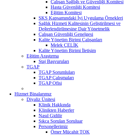
Çalışan Sağlığı ve Güvenliği Komitesi
Hasta Güvenliği Komitesi
Eğitim Komitesi
SKS Kapsamındaki İyi Uygulama Örnekleri
Sağlık Hizmeti Kalitesinin Geliştirilmesi ve
Değerlendirilmesine Dair Yönetmelik
Çalışan Güvenliği Genelgesi
Kalite Yönetim Birimi Çalışanları
Melek ÇELİK
Kalite Yönetim Birimi İletişim
Eğitim Araştırma
Staj Başvuruları
TGAP
TGAP Sorumluları
TGAP Çalışmaları
TGAP Ofisi
Hizmet Binalarımız
Diyaliz Ünitesi
Klinik Hakkında
Klinikten Haberler
Nasıl Gidilir
Sıkça Sorulan Soruluar
Personellerimiz
Ömer Mücahit TOK