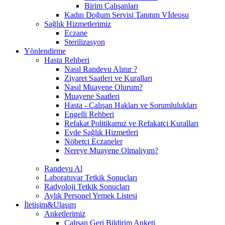
Birim Çalışanları
Kadın Doğum Servisi Tanıtım Vİdeosu
Sağlık Hizmetlerimiz
Eczane
Sterilizasyon
Yönlendirme
Hasta Rehberi
Nasıl Randevu Alınır ?
Ziyaret Saatleri ve Kuralları
Nasıl Muayene Olurum?
Muayene Saatleri
Hasta - Çalışan Hakları ve Sorumlulukları
Engelli Rehberi
Refakat Politikamız ve Refakatçi Kuralları
Evde Sağlık Hizmetleri
Nöbetçi Eczaneler
Nereye Muayene Olmalıyım?
Randevu Al
Laboratuvar Tetkik Sonuçları
Radyoloji Tetkik Sonuçları
Aylık Personel Yemek Listesi
İletişim&Ulaşım
Anketlerimiz
Çalışan Geri Bildirim Anketi