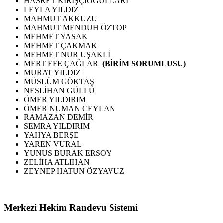
HASRET KİRİŞÇİOĞULLARI
LEYLA YILDIZ
MAHMUT AKKUZU
MAHMUT MENDUH ÖZTOP
MEHMET YASAK
MEHMET ÇAKMAK
MEHMET NUR UŞAKLİ
MERT EFE ÇAĞLAR
(BİRİM SORUMLUSU)
MURAT YILDIZ
MÜSLÜM GÖKTAŞ
NESLİHAN GÜLLÜ
ÖMER YILDIRIM
ÖMER NUMAN CEYLAN
RAMAZAN DEMİR
SEMRA YILDIRIM
YAHYA BERŞE
YAREN VURAL
YUNUS BURAK ERSOY
ZELİHA ATLIHAN
ZEYNEP HATUN ÖZYAVUZ
Merkezi Hekim Randevu Sistemi