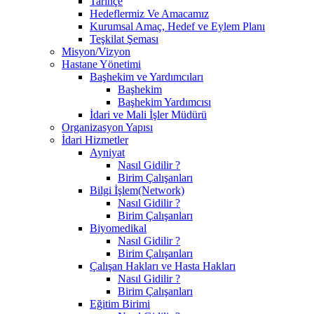
Tarihçe
Hedeflermiz Ve Amacamız
Kurumsal Amaç, Hedef ve Eylem Planı
Teşkilat Şeması
Misyon/Vizyon
Hastane Yönetimi
Başhekim ve Yardımcıları
Başhekim
Başhekim Yardımcısı
İdari ve Mali İşler Müdürü
Organizasyon Yapısı
İdari Hizmetler
Ayniyat
Nasıl Gidilir ?
Birim Çalışanları
Bilgi İşlem(Network)
Nasıl Gidilir ?
Birim Çalışanları
Biyomedikal
Nasıl Gidilir ?
Birim Çalışanları
Çalışan Hakları ve Hasta Hakları
Nasıl Gidilir ?
Birim Çalışanları
Eğitim Birimi