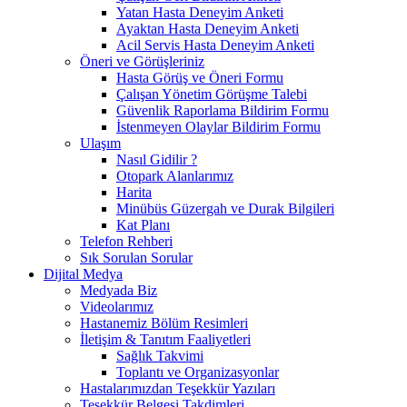
Yatan Hasta Deneyim Anketi
Ayaktan Hasta Deneyim Anketi
Acil Servis Hasta Deneyim Anketi
Öneri ve Görüşleriniz
Hasta Görüş ve Öneri Formu
Çalışan Yönetim Görüşme Talebi
Güvenlik Raporlama Bildirim Formu
İstenmeyen Olaylar Bildirim Formu
Ulaşım
Nasıl Gidilir ?
Otopark Alanlarımız
Harita
Minübüs Güzergah ve Durak Bilgileri
Kat Planı
Telefon Rehberi
Sık Sorulan Sorular
Dijital Medya
Medyada Biz
Videolarımız
Hastanemiz Bölüm Resimleri
İletişim & Tanıtım Faaliyetleri
Sağlık Takvimi
Toplantı ve Organizasyonlar
Hastalarımızdan Teşekkür Yazıları
Teşekkür Belgesi Takdimleri