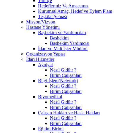
Tarihçe
Hedeflermiz Ve Amacamız
Kurumsal Amaç, Hedef ve Eylem Planı
Teşkilat Şeması
Misyon/Vizyon
Hastane Yönetimi
Başhekim ve Yardımcıları
Başhekim
Başhekim Yardımcısı
İdari ve Mali İşler Müdürü
Organizasyon Yapısı
İdari Hizmetler
Ayniyat
Nasıl Gidilir ?
Birim Çalışanları
Bilgi İşlem(Network)
Nasıl Gidilir ?
Birim Çalışanları
Biyomedikal
Nasıl Gidilir ?
Birim Çalışanları
Çalışan Hakları ve Hasta Hakları
Nasıl Gidilir ?
Birim Çalışanları
Eğitim Birimi