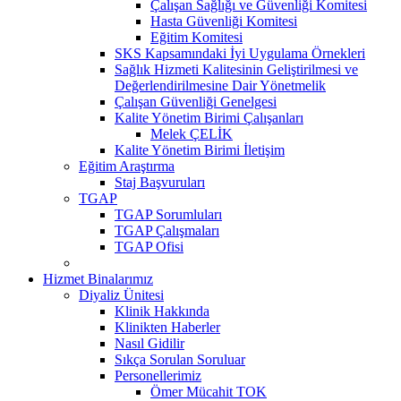
Çalışan Sağlığı ve Güvenliği Komitesi
Hasta Güvenliği Komitesi
Eğitim Komitesi
SKS Kapsamındaki İyi Uygulama Örnekleri
Sağlık Hizmeti Kalitesinin Geliştirilmesi ve
Değerlendirilmesine Dair Yönetmelik
Çalışan Güvenliği Genelgesi
Kalite Yönetim Birimi Çalışanları
Melek ÇELİK
Kalite Yönetim Birimi İletişim
Eğitim Araştırma
Staj Başvuruları
TGAP
TGAP Sorumluları
TGAP Çalışmaları
TGAP Ofisi
Hizmet Binalarımız
Diyaliz Ünitesi
Klinik Hakkında
Klinikten Haberler
Nasıl Gidilir
Sıkça Sorulan Soruluar
Personellerimiz
Ömer Mücahit TOK