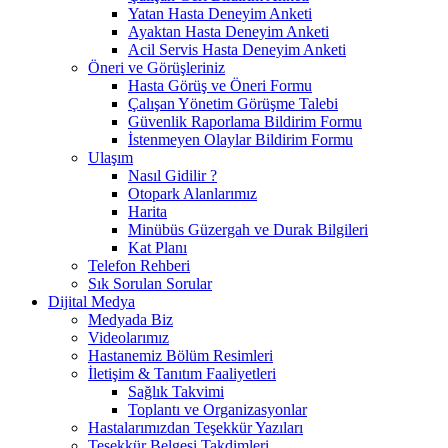
Yatan Hasta Deneyim Anketi
Ayaktan Hasta Deneyim Anketi
Acil Servis Hasta Deneyim Anketi
Öneri ve Görüşleriniz
Hasta Görüş ve Öneri Formu
Çalışan Yönetim Görüşme Talebi
Güvenlik Raporlama Bildirim Formu
İstenmeyen Olaylar Bildirim Formu
Ulaşım
Nasıl Gidilir ?
Otopark Alanlarımız
Harita
Minübüs Güzergah ve Durak Bilgileri
Kat Planı
Telefon Rehberi
Sık Sorulan Sorular
Dijital Medya
Medyada Biz
Videolarımız
Hastanemiz Bölüm Resimleri
İletişim & Tanıtım Faaliyetleri
Sağlık Takvimi
Toplantı ve Organizasyonlar
Hastalarımızdan Teşekkür Yazıları
Teşekkür Belgesi Takdimleri