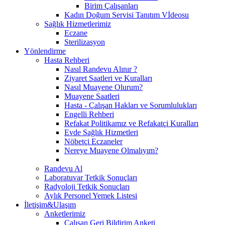
Birim Çalışanları
Kadın Doğum Servisi Tanıtım Vİdeosu
Sağlık Hizmetlerimiz
Eczane
Sterilizasyon
Yönlendirme
Hasta Rehberi
Nasıl Randevu Alınır ?
Ziyaret Saatleri ve Kuralları
Nasıl Muayene Olurum?
Muayene Saatleri
Hasta - Çalışan Hakları ve Sorumlulukları
Engelli Rehberi
Refakat Politikamız ve Refakatçi Kuralları
Evde Sağlık Hizmetleri
Nöbetçi Eczaneler
Nereye Muayene Olmalıyım?
Randevu Al
Laboratuvar Tetkik Sonuçları
Radyoloji Tetkik Sonuçları
Aylık Personel Yemek Listesi
İletişim&Ulaşım
Anketlerimiz
Çalışan Geri Bildirim Anketi