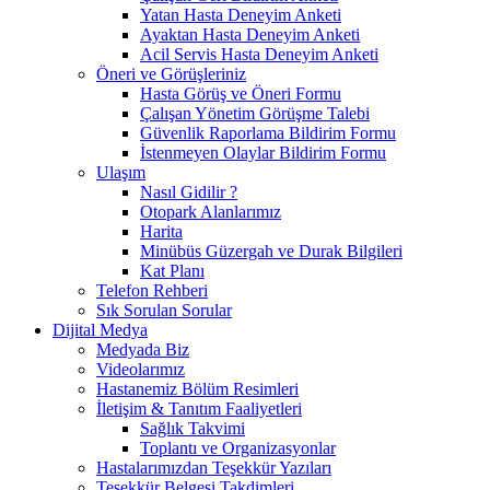
Yatan Hasta Deneyim Anketi
Ayaktan Hasta Deneyim Anketi
Acil Servis Hasta Deneyim Anketi
Öneri ve Görüşleriniz
Hasta Görüş ve Öneri Formu
Çalışan Yönetim Görüşme Talebi
Güvenlik Raporlama Bildirim Formu
İstenmeyen Olaylar Bildirim Formu
Ulaşım
Nasıl Gidilir ?
Otopark Alanlarımız
Harita
Minübüs Güzergah ve Durak Bilgileri
Kat Planı
Telefon Rehberi
Sık Sorulan Sorular
Dijital Medya
Medyada Biz
Videolarımız
Hastanemiz Bölüm Resimleri
İletişim & Tanıtım Faaliyetleri
Sağlık Takvimi
Toplantı ve Organizasyonlar
Hastalarımızdan Teşekkür Yazıları
Teşekkür Belgesi Takdimleri