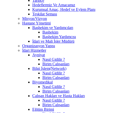
Tarihçe
Hedeflermiz Ve Amacamız
Kurumsal Amaç, Hedef ve Eylem Planı
Teşkilat Şeması
Misyon/Vizyon
Hastane Yönetimi
Başhekim ve Yardımcıları
Başhekim
Başhekim Yardımcısı
İdari ve Mali İşler Müdürü
Organizasyon Yapısı
İdari Hizmetler
Ayniyat
Nasıl Gidilir ?
Birim Çalışanları
Bilgi İşlem(Network)
Nasıl Gidilir ?
Birim Çalışanları
Biyomedikal
Nasıl Gidilir ?
Birim Çalışanları
Çalışan Hakları ve Hasta Hakları
Nasıl Gidilir ?
Birim Çalışanları
Eğitim Birimi