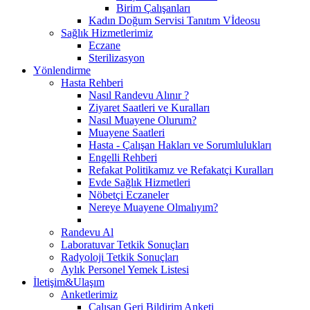
Birim Çalışanları
Kadın Doğum Servisi Tanıtım Vİdeosu
Sağlık Hizmetlerimiz
Eczane
Sterilizasyon
Yönlendirme
Hasta Rehberi
Nasıl Randevu Alınır ?
Ziyaret Saatleri ve Kuralları
Nasıl Muayene Olurum?
Muayene Saatleri
Hasta - Çalışan Hakları ve Sorumlulukları
Engelli Rehberi
Refakat Politikamız ve Refakatçi Kuralları
Evde Sağlık Hizmetleri
Nöbetçi Eczaneler
Nereye Muayene Olmalıyım?
Randevu Al
Laboratuvar Tetkik Sonuçları
Radyoloji Tetkik Sonuçları
Aylık Personel Yemek Listesi
İletişim&Ulaşım
Anketlerimiz
Çalışan Geri Bildirim Anketi