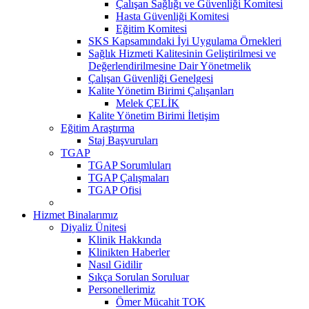
Çalışan Sağlığı ve Güvenliği Komitesi
Hasta Güvenliği Komitesi
Eğitim Komitesi
SKS Kapsamındaki İyi Uygulama Örnekleri
Sağlık Hizmeti Kalitesinin Geliştirilmesi ve
Değerlendirilmesine Dair Yönetmelik
Çalışan Güvenliği Genelgesi
Kalite Yönetim Birimi Çalışanları
Melek ÇELİK
Kalite Yönetim Birimi İletişim
Eğitim Araştırma
Staj Başvuruları
TGAP
TGAP Sorumluları
TGAP Çalışmaları
TGAP Ofisi
Hizmet Binalarımız
Diyaliz Ünitesi
Klinik Hakkında
Klinikten Haberler
Nasıl Gidilir
Sıkça Sorulan Soruluar
Personellerimiz
Ömer Mücahit TOK