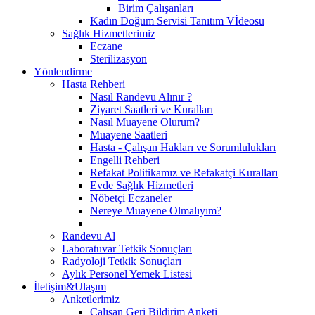
Birim Çalışanları
Kadın Doğum Servisi Tanıtım Vİdeosu
Sağlık Hizmetlerimiz
Eczane
Sterilizasyon
Yönlendirme
Hasta Rehberi
Nasıl Randevu Alınır ?
Ziyaret Saatleri ve Kuralları
Nasıl Muayene Olurum?
Muayene Saatleri
Hasta - Çalışan Hakları ve Sorumlulukları
Engelli Rehberi
Refakat Politikamız ve Refakatçi Kuralları
Evde Sağlık Hizmetleri
Nöbetçi Eczaneler
Nereye Muayene Olmalıyım?
Randevu Al
Laboratuvar Tetkik Sonuçları
Radyoloji Tetkik Sonuçları
Aylık Personel Yemek Listesi
İletişim&Ulaşım
Anketlerimiz
Çalışan Geri Bildirim Anketi