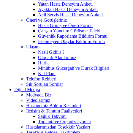
Yatan Hasta Deneyim Anketi
Ayaktan Hasta Deneyim Anketi
Acil Servis Hasta Deneyim Anketi
Öneri ve Görüşleriniz
Hasta Görüş ve Öneri Formu
Çalışan Yönetim Görüşme Talebi
Güvenlik Raporlama Bildirim Formu
İstenmeyen Olaylar Bildirim Formu
Ulaşım
Nasıl Gidilir ?
Otopark Alanlarımız
Harita
Minübüs Güzergah ve Durak Bilgileri
Kat Planı
Telefon Rehberi
Sık Sorulan Sorular
Dijital Medya
Medyada Biz
Videolarımız
Hastanemiz Bölüm Resimleri
İletişim & Tanıtım Faaliyetleri
Sağlık Takvimi
Toplantı ve Organizasyonlar
Hastalarımızdan Teşekkür Yazıları
Teşekkür Belgesi Takdimleri