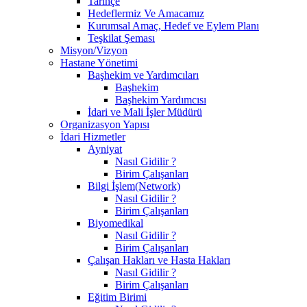
Tarihçe
Hedeflermiz Ve Amacamız
Kurumsal Amaç, Hedef ve Eylem Planı
Teşkilat Şeması
Misyon/Vizyon
Hastane Yönetimi
Başhekim ve Yardımcıları
Başhekim
Başhekim Yardımcısı
İdari ve Mali İşler Müdürü
Organizasyon Yapısı
İdari Hizmetler
Ayniyat
Nasıl Gidilir ?
Birim Çalışanları
Bilgi İşlem(Network)
Nasıl Gidilir ?
Birim Çalışanları
Biyomedikal
Nasıl Gidilir ?
Birim Çalışanları
Çalışan Hakları ve Hasta Hakları
Nasıl Gidilir ?
Birim Çalışanları
Eğitim Birimi