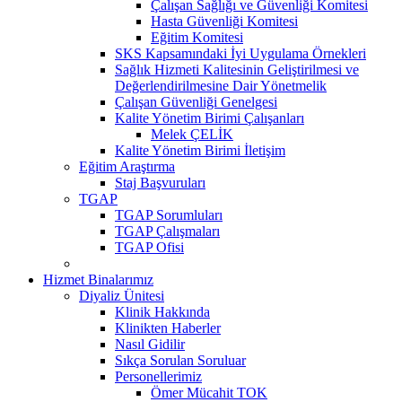
Çalışan Sağlığı ve Güvenliği Komitesi
Hasta Güvenliği Komitesi
Eğitim Komitesi
SKS Kapsamındaki İyi Uygulama Örnekleri
Sağlık Hizmeti Kalitesinin Geliştirilmesi ve
Değerlendirilmesine Dair Yönetmelik
Çalışan Güvenliği Genelgesi
Kalite Yönetim Birimi Çalışanları
Melek ÇELİK
Kalite Yönetim Birimi İletişim
Eğitim Araştırma
Staj Başvuruları
TGAP
TGAP Sorumluları
TGAP Çalışmaları
TGAP Ofisi
Hizmet Binalarımız
Diyaliz Ünitesi
Klinik Hakkında
Klinikten Haberler
Nasıl Gidilir
Sıkça Sorulan Soruluar
Personellerimiz
Ömer Mücahit TOK