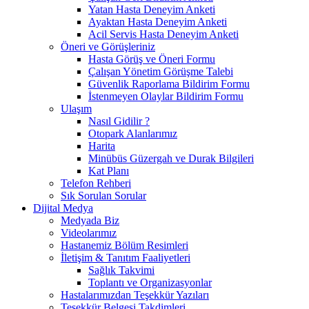
Yatan Hasta Deneyim Anketi
Ayaktan Hasta Deneyim Anketi
Acil Servis Hasta Deneyim Anketi
Öneri ve Görüşleriniz
Hasta Görüş ve Öneri Formu
Çalışan Yönetim Görüşme Talebi
Güvenlik Raporlama Bildirim Formu
İstenmeyen Olaylar Bildirim Formu
Ulaşım
Nasıl Gidilir ?
Otopark Alanlarımız
Harita
Minübüs Güzergah ve Durak Bilgileri
Kat Planı
Telefon Rehberi
Sık Sorulan Sorular
Dijital Medya
Medyada Biz
Videolarımız
Hastanemiz Bölüm Resimleri
İletişim & Tanıtım Faaliyetleri
Sağlık Takvimi
Toplantı ve Organizasyonlar
Hastalarımızdan Teşekkür Yazıları
Teşekkür Belgesi Takdimleri