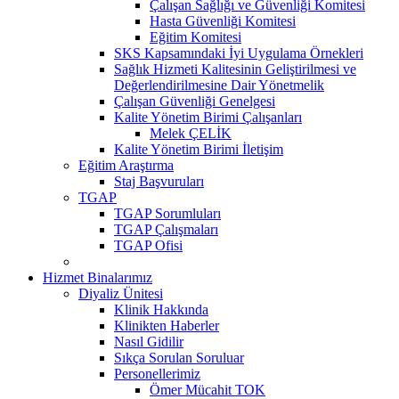
Çalışan Sağlığı ve Güvenliği Komitesi
Hasta Güvenliği Komitesi
Eğitim Komitesi
SKS Kapsamındaki İyi Uygulama Örnekleri
Sağlık Hizmeti Kalitesinin Geliştirilmesi ve
Değerlendirilmesine Dair Yönetmelik
Çalışan Güvenliği Genelgesi
Kalite Yönetim Birimi Çalışanları
Melek ÇELİK
Kalite Yönetim Birimi İletişim
Eğitim Araştırma
Staj Başvuruları
TGAP
TGAP Sorumluları
TGAP Çalışmaları
TGAP Ofisi
Hizmet Binalarımız
Diyaliz Ünitesi
Klinik Hakkında
Klinikten Haberler
Nasıl Gidilir
Sıkça Sorulan Soruluar
Personellerimiz
Ömer Mücahit TOK