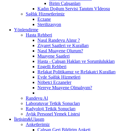
Birim Çalışanları
Kadın Doğum Servisi Tanıtım Vİdeosu
Sağlık Hizmetlerimiz
Eczane
Sterilizasyon
Yönlendirme
Hasta Rehberi
Nasıl Randevu Alınır ?
Ziyaret Saatleri ve Kuralları
Nasıl Muayene Olurum?
Muayene Saatleri
Hasta - Çalışan Hakları ve Sorumlulukları
Engelli Rehberi
Refakat Politikamız ve Refakatçi Kuralları
Evde Sağlık Hizmetleri
Nöbetçi Eczaneler
Nereye Muayene Olmalıyım?
Randevu Al
Laboratuvar Tetkik Sonuçları
Radyoloji Tetkik Sonuçları
Aylık Personel Yemek Listesi
İletişim&Ulaşım
Anketlerimiz
Çalışan Geri Bildirim Anketi