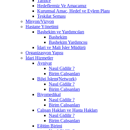
Tarihçe
Hedeflermiz Ve Amacamız
Kurumsal Amaç, Hedef ve Eylem Planı
Teşkilat Şeması
Misyon/Vizyon
Hastane Yönetimi
Başhekim ve Yardımcıları
Başhekim
Başhekim Yardımcısı
İdari ve Mali İşler Müdürü
Organizasyon Yapısı
İdari Hizmetler
Ayniyat
Nasıl Gidilir ?
Birim Çalışanları
Bilgi İşlem(Network)
Nasıl Gidilir ?
Birim Çalışanları
Biyomedikal
Nasıl Gidilir ?
Birim Çalışanları
Çalışan Hakları ve Hasta Hakları
Nasıl Gidilir ?
Birim Çalışanları
Eğitim Birimi