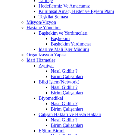
Tarihçe
Hedeflermiz Ve Amacamız
Kurumsal Amaç, Hedef ve Eylem Planı
Teşkilat Şeması
Misyon/Vizyon
Hastane Yönetimi
Başhekim ve Yardımcıları
Başhekim
Başhekim Yardımcısı
İdari ve Mali İşler Müdürü
Organizasyon Yapısı
İdari Hizmetler
Ayniyat
Nasıl Gidilir ?
Birim Çalışanları
Bilgi İşlem(Network)
Nasıl Gidilir ?
Birim Çalışanları
Biyomedikal
Nasıl Gidilir ?
Birim Çalışanları
Çalışan Hakları ve Hasta Hakları
Nasıl Gidilir ?
Birim Çalışanları
Eğitim Birimi