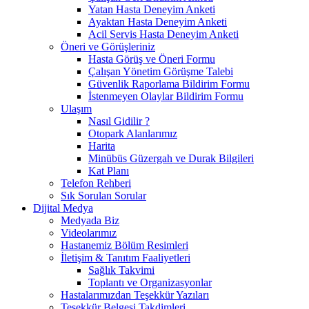
Yatan Hasta Deneyim Anketi
Ayaktan Hasta Deneyim Anketi
Acil Servis Hasta Deneyim Anketi
Öneri ve Görüşleriniz
Hasta Görüş ve Öneri Formu
Çalışan Yönetim Görüşme Talebi
Güvenlik Raporlama Bildirim Formu
İstenmeyen Olaylar Bildirim Formu
Ulaşım
Nasıl Gidilir ?
Otopark Alanlarımız
Harita
Minübüs Güzergah ve Durak Bilgileri
Kat Planı
Telefon Rehberi
Sık Sorulan Sorular
Dijital Medya
Medyada Biz
Videolarımız
Hastanemiz Bölüm Resimleri
İletişim & Tanıtım Faaliyetleri
Sağlık Takvimi
Toplantı ve Organizasyonlar
Hastalarımızdan Teşekkür Yazıları
Teşekkür Belgesi Takdimleri