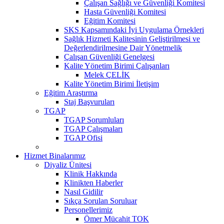
Çalışan Sağlığı ve Güvenliği Komitesi
Hasta Güvenliği Komitesi
Eğitim Komitesi
SKS Kapsamındaki İyi Uygulama Örnekleri
Sağlık Hizmeti Kalitesinin Geliştirilmesi ve
Değerlendirilmesine Dair Yönetmelik
Çalışan Güvenliği Genelgesi
Kalite Yönetim Birimi Çalışanları
Melek ÇELİK
Kalite Yönetim Birimi İletişim
Eğitim Araştırma
Staj Başvuruları
TGAP
TGAP Sorumluları
TGAP Çalışmaları
TGAP Ofisi
Hizmet Binalarımız
Diyaliz Ünitesi
Klinik Hakkında
Klinikten Haberler
Nasıl Gidilir
Sıkça Sorulan Soruluar
Personellerimiz
Ömer Mücahit TOK