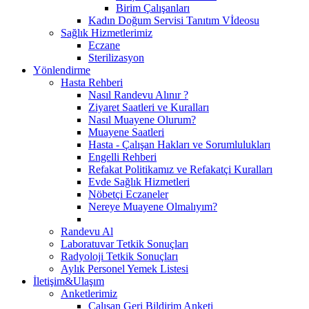
Birim Çalışanları
Kadın Doğum Servisi Tanıtım Vİdeosu
Sağlık Hizmetlerimiz
Eczane
Sterilizasyon
Yönlendirme
Hasta Rehberi
Nasıl Randevu Alınır ?
Ziyaret Saatleri ve Kuralları
Nasıl Muayene Olurum?
Muayene Saatleri
Hasta - Çalışan Hakları ve Sorumlulukları
Engelli Rehberi
Refakat Politikamız ve Refakatçi Kuralları
Evde Sağlık Hizmetleri
Nöbetçi Eczaneler
Nereye Muayene Olmalıyım?
Randevu Al
Laboratuvar Tetkik Sonuçları
Radyoloji Tetkik Sonuçları
Aylık Personel Yemek Listesi
İletişim&Ulaşım
Anketlerimiz
Çalışan Geri Bildirim Anketi