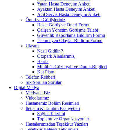
Yatan Hasta Deneyim Anketi
Ayaktan Hasta Deneyim Anketi
Acil Servis Hasta Deneyim Anketi
Öneri ve Görüşleriniz
Hasta Görüş ve Öneri Formu
Çalışan Yönetim Görüşme Talebi
Güvenlik Raporlama Bildirim Formu
İstenmeyen Olaylar Bildirim Formu
Ulaşım
Nasıl Gidilir ?
Otopark Alanlarımız
Harita
Minübüs Güzergah ve Durak Bilgileri
Kat Planı
Telefon Rehberi
Sık Sorulan Sorular
Dijital Medya
Medyada Biz
Videolarımız
Hastanemiz Bölüm Resimleri
İletişim & Tanıtım Faaliyetleri
Sağlık Takvimi
Toplantı ve Organizasyonlar
Hastalarımızdan Teşekkür Yazıları
Teşekkür Belgesi Takdimleri