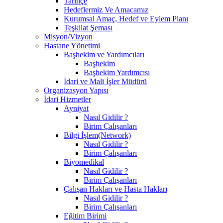
Tarihçe
Hedeflermiz Ve Amacamız
Kurumsal Amaç, Hedef ve Eylem Planı
Teşkilat Şeması
Misyon/Vizyon
Hastane Yönetimi
Başhekim ve Yardımcıları
Başhekim
Başhekim Yardımcısı
İdari ve Mali İşler Müdürü
Organizasyon Yapısı
İdari Hizmetler
Ayniyat
Nasıl Gidilir ?
Birim Çalışanları
Bilgi İşlem(Network)
Nasıl Gidilir ?
Birim Çalışanları
Biyomedikal
Nasıl Gidilir ?
Birim Çalışanları
Çalışan Hakları ve Hasta Hakları
Nasıl Gidilir ?
Birim Çalışanları
Eğitim Birimi