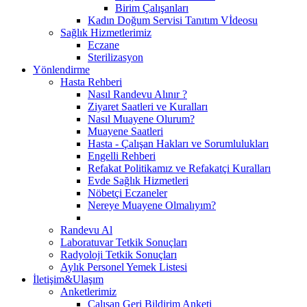
Birim Çalışanları
Kadın Doğum Servisi Tanıtım Vİdeosu
Sağlık Hizmetlerimiz
Eczane
Sterilizasyon
Yönlendirme
Hasta Rehberi
Nasıl Randevu Alınır ?
Ziyaret Saatleri ve Kuralları
Nasıl Muayene Olurum?
Muayene Saatleri
Hasta - Çalışan Hakları ve Sorumlulukları
Engelli Rehberi
Refakat Politikamız ve Refakatçi Kuralları
Evde Sağlık Hizmetleri
Nöbetçi Eczaneler
Nereye Muayene Olmalıyım?
Randevu Al
Laboratuvar Tetkik Sonuçları
Radyoloji Tetkik Sonuçları
Aylık Personel Yemek Listesi
İletişim&Ulaşım
Anketlerimiz
Çalışan Geri Bildirim Anketi