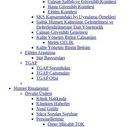
Çalışan Sağlığı ve Güvenliği Komitesi
Hasta Güvenliği Komitesi
Eğitim Komitesi
SKS Kapsamındaki İyi Uygulama Örnekleri
Sağlık Hizmeti Kalitesinin Geliştirilmesi ve
Değerlendirilmesine Dair Yönetmelik
Çalışan Güvenliği Genelgesi
Kalite Yönetim Birimi Çalışanları
Melek ÇELİK
Kalite Yönetim Birimi İletişim
Eğitim Araştırma
Staj Başvuruları
TGAP
TGAP Sorumluları
TGAP Çalışmaları
TGAP Ofisi
Hizmet Binalarımız
Diyaliz Ünitesi
Klinik Hakkında
Klinikten Haberler
Nasıl Gidilir
Sıkça Sorulan Soruluar
Personellerimiz
Ömer Mücahit TOK