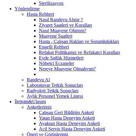
Sterilizasyon
Yönlendirme
Hasta Rehberi
Nasıl Randevu Alınır ?
Ziyaret Saatleri ve Kuralları
Nasıl Muayene Olurum?
Muayene Saatleri
Hasta - Çalışan Hakları ve Sorumlulukları
Engelli Rehberi
Refakat Politikamız ve Refakatçi Kuralları
Evde Sağlık Hizmetleri
Nöbetçi Eczaneler
Nereye Muayene Olmalıyım?
Randevu Al
Laboratuvar Tetkik Sonuçları
Radyoloji Tetkik Sonuçları
Aylık Personel Yemek Listesi
İletişim&Ulaşım
Anketlerimiz
Çalışan Geri Bildirim Anketi
Yatan Hasta Deneyim Anketi
Ayaktan Hasta Deneyim Anketi
Acil Servis Hasta Deneyim Anketi
Öneri ve Görüşleriniz