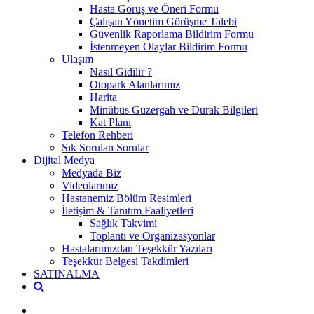
Hasta Görüş ve Öneri Formu
Çalışan Yönetim Görüşme Talebi
Güvenlik Raporlama Bildirim Formu
İstenmeyen Olaylar Bildirim Formu
Ulaşım
Nasıl Gidilir ?
Otopark Alanlarımız
Harita
Minübüs Güzergah ve Durak Bilgileri
Kat Planı
Telefon Rehberi
Sık Sorulan Sorular
Dijital Medya
Medyada Biz
Videolarımız
Hastanemiz Bölüm Resimleri
İletişim & Tanıtım Faaliyetleri
Sağlık Takvimi
Toplantı ve Organizasyonlar
Hastalarımızdan Teşekkür Yazıları
Teşekkür Belgesi Takdimleri
SATINALMA