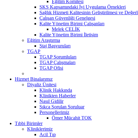
Eğitim Komitesi
SKS Kapsamındaki İyi Uygulama Örnekleri
Sağlık Hizmeti Kalitesinin Geliştirilmesi ve Değer
Çalışan Güvenliği Genelgesi
Kalite Yönetim Birimi Çalışanları
Melek ÇELİK
Kalite Yönetim Birimi İletişim
Eğitim Araştırma
Staj Başvuruları
TGAP
TGAP Sorumluları
TGAP Çalışmaları
TGAP Ofisi
Hizmet Binalarımız
Diyaliz Ünitesi
Klinik Hakkında
Klinikten Haberler
Nasıl Gidilir
Sıkça Sorulan Soruluar
Personellerimiz
Ömer Mücahit TOK
Tıbbi Birimler
Kliniklerimiz
Acil Tıp