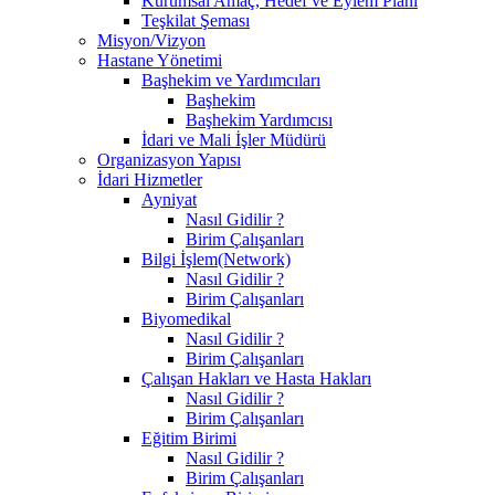
Kurumsal Amaç, Hedef ve Eylem Planı
Teşkilat Şeması
Misyon/Vizyon
Hastane Yönetimi
Başhekim ve Yardımcıları
Başhekim
Başhekim Yardımcısı
İdari ve Mali İşler Müdürü
Organizasyon Yapısı
İdari Hizmetler
Ayniyat
Nasıl Gidilir ?
Birim Çalışanları
Bilgi İşlem(Network)
Nasıl Gidilir ?
Birim Çalışanları
Biyomedikal
Nasıl Gidilir ?
Birim Çalışanları
Çalışan Hakları ve Hasta Hakları
Nasıl Gidilir ?
Birim Çalışanları
Eğitim Birimi
Nasıl Gidilir ?
Birim Çalışanları