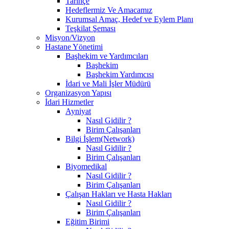
Tarihçe
Hedeflermiz Ve Amacamız
Kurumsal Amaç, Hedef ve Eylem Planı
Teşkilat Şeması
Misyon/Vizyon
Hastane Yönetimi
Başhekim ve Yardımcıları
Başhekim
Başhekim Yardımcısı
İdari ve Mali İşler Müdürü
Organizasyon Yapısı
İdari Hizmetler
Ayniyat
Nasıl Gidilir ?
Birim Çalışanları
Bilgi İşlem(Network)
Nasıl Gidilir ?
Birim Çalışanları
Biyomedikal
Nasıl Gidilir ?
Birim Çalışanları
Çalışan Hakları ve Hasta Hakları
Nasıl Gidilir ?
Birim Çalışanları
Eğitim Birimi