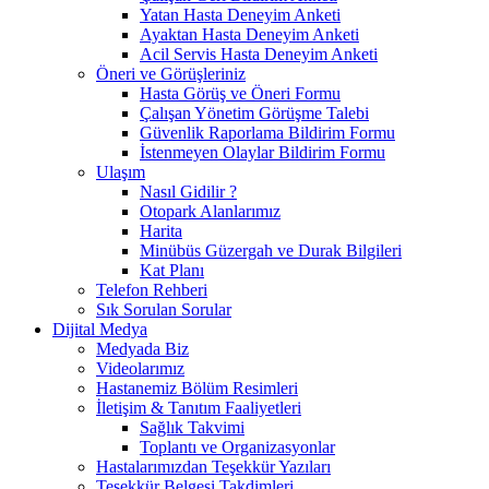
Yatan Hasta Deneyim Anketi
Ayaktan Hasta Deneyim Anketi
Acil Servis Hasta Deneyim Anketi
Öneri ve Görüşleriniz
Hasta Görüş ve Öneri Formu
Çalışan Yönetim Görüşme Talebi
Güvenlik Raporlama Bildirim Formu
İstenmeyen Olaylar Bildirim Formu
Ulaşım
Nasıl Gidilir ?
Otopark Alanlarımız
Harita
Minübüs Güzergah ve Durak Bilgileri
Kat Planı
Telefon Rehberi
Sık Sorulan Sorular
Dijital Medya
Medyada Biz
Videolarımız
Hastanemiz Bölüm Resimleri
İletişim & Tanıtım Faaliyetleri
Sağlık Takvimi
Toplantı ve Organizasyonlar
Hastalarımızdan Teşekkür Yazıları
Teşekkür Belgesi Takdimleri