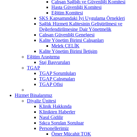
Çalışan Sağlığı ve Güvenliği Komitesi
Hasta Güvenliği Komitesi
Eğitim Komitesi
SKS Kapsamındaki İyi Uygulama Örnekleri
Sağlık Hizmeti Kalitesinin Geliştirilmesi ve
Değerlendirilmesine Dair Yönetmelik
Çalışan Güvenliği Genelgesi
Kalite Yönetim Birimi Çalışanları
Melek ÇELİK
Kalite Yönetim Birimi İletişim
Eğitim Araştırma
Staj Başvuruları
TGAP
TGAP Sorumluları
TGAP Çalışmaları
TGAP Ofisi
Hizmet Binalarımız
Diyaliz Ünitesi
Klinik Hakkında
Klinikten Haberler
Nasıl Gidilir
Sıkça Sorulan Soruluar
Personellerimiz
Ömer Mücahit TOK