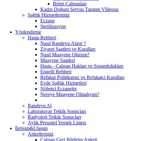
Birim Çalışanları
Kadın Doğum Servisi Tanıtım Vİdeosu
Sağlık Hizmetlerimiz
Eczane
Sterilizasyon
Yönlendirme
Hasta Rehberi
Nasıl Randevu Alınır ?
Ziyaret Saatleri ve Kuralları
Nasıl Muayene Olurum?
Muayene Saatleri
Hasta - Çalışan Hakları ve Sorumlulukları
Engelli Rehberi
Refakat Politikamız ve Refakatçi Kuralları
Evde Sağlık Hizmetleri
Nöbetçi Eczaneler
Nereye Muayene Olmalıyım?
Randevu Al
Laboratuvar Tetkik Sonuçları
Radyoloji Tetkik Sonuçları
Aylık Personel Yemek Listesi
İletişim&Ulaşım
Anketlerimiz
Çalışan Geri Bildirim Anketi