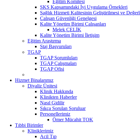
Eğitim Komitesi
SKS Kapsamındaki İyi Uygulama Örnekleri
Sağlık Hizmeti Kalitesinin Geliştirilmesi ve Değer
Çalışan Güvenliği Genelgesi
Kalite Yönetim Birimi Çalışanları
Melek ÇELİK
Kalite Yönetim Birimi İletişim
Eğitim Araştırma
Staj Başvuruları
TGAP
TGAP Sorumluları
TGAP Çalışmaları
TGAP Ofisi
Hizmet Binalarımız
Diyaliz Ünitesi
Klinik Hakkında
Klinikten Haberler
Nasıl Gidilir
Sıkça Sorulan Soruluar
Personellerimiz
Ömer Mücahit TOK
Tıbbi Birimler
Kliniklerimiz
Acil Tıp