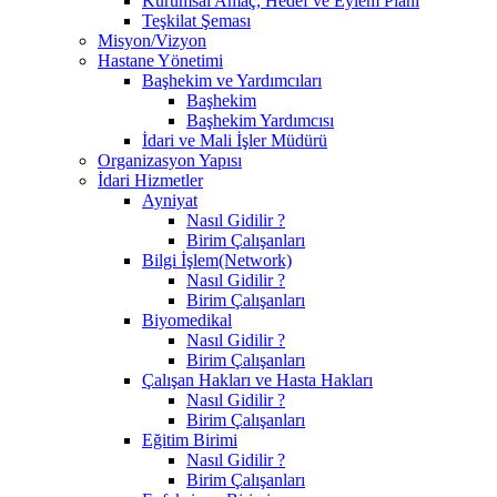
Kurumsal Amaç, Hedef ve Eylem Planı
Teşkilat Şeması
Misyon/Vizyon
Hastane Yönetimi
Başhekim ve Yardımcıları
Başhekim
Başhekim Yardımcısı
İdari ve Mali İşler Müdürü
Organizasyon Yapısı
İdari Hizmetler
Ayniyat
Nasıl Gidilir ?
Birim Çalışanları
Bilgi İşlem(Network)
Nasıl Gidilir ?
Birim Çalışanları
Biyomedikal
Nasıl Gidilir ?
Birim Çalışanları
Çalışan Hakları ve Hasta Hakları
Nasıl Gidilir ?
Birim Çalışanları
Eğitim Birimi
Nasıl Gidilir ?
Birim Çalışanları