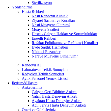
Sterilizasyon
Yönlendirme
Hasta Rehberi
Nasıl Randevu Alınır ?
Ziyaret Saatleri ve Kuralları
Nasıl Muayene Olurum?
Muayene Saatleri
Hasta - Çalışan Hakları ve Sorumlulukları
Engelli Rehberi
Refakat Politikamız ve Refakatçi Kuralları
Evde Sağlık Hizmetleri
Nöbetçi Eczaneler
Nereye Muayene Olmalıyım?
Randevu Al
Laboratuvar Tetkik Sonuçları
Radyoloji Tetkik Sonuçları
Aylık Personel Yemek Listesi
İletişim&Ulaşım
Anketlerimiz
Çalışan Geri Bildirim Anketi
Yatan Hasta Deneyim Anketi
Ayaktan Hasta Deneyim Anketi
Acil Servis Hasta Deneyim Anketi
Öneri ve Görüşleriniz