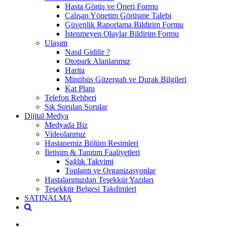
Hasta Görüş ve Öneri Formu
Çalışan Yönetim Görüşme Talebi
Güvenlik Raporlama Bildirim Formu
İstenmeyen Olaylar Bildirim Formu
Ulaşım
Nasıl Gidilir ?
Otopark Alanlarımız
Harita
Minübüs Güzergah ve Durak Bilgileri
Kat Planı
Telefon Rehberi
Sık Sorulan Sorular
Dijital Medya
Medyada Biz
Videolarımız
Hastanemiz Bölüm Resimleri
İletişim & Tanıtım Faaliyetleri
Sağlık Takvimi
Toplantı ve Organizasyonlar
Hastalarımızdan Teşekkür Yazıları
Teşekkür Belgesi Takdimleri
SATINALMA