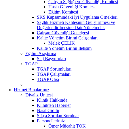
Çalışan Sağlığı ve Güvenliği Komitesi
Hasta Güvenliği Komitesi
Eğitim Komitesi
SKS Kapsamındaki İyi Uygulama Örnekleri
Sağlık Hizmeti Kalitesinin Geliştirilmesi ve
Değerlendirilmesine Dair Yönetmelik
Çalışan Güvenliği Genelgesi
Kalite Yönetim Birimi Çalışanları
Melek ÇELİK
Kalite Yönetim Birimi İletişim
Eğitim Araştırma
Staj Başvuruları
TGAP
TGAP Sorumluları
TGAP Çalışmaları
TGAP Ofisi
Hizmet Binalarımız
Diyaliz Ünitesi
Klinik Hakkında
Klinikten Haberler
Nasıl Gidilir
Sıkça Sorulan Soruluar
Personellerimiz
Ömer Mücahit TOK