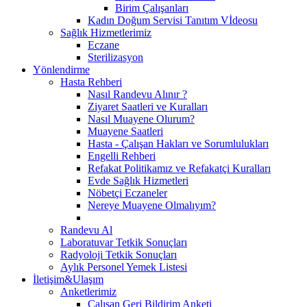
Birim Çalışanları
Kadın Doğum Servisi Tanıtım Vİdeosu
Sağlık Hizmetlerimiz
Eczane
Sterilizasyon
Yönlendirme
Hasta Rehberi
Nasıl Randevu Alınır ?
Ziyaret Saatleri ve Kuralları
Nasıl Muayene Olurum?
Muayene Saatleri
Hasta - Çalışan Hakları ve Sorumlulukları
Engelli Rehberi
Refakat Politikamız ve Refakatçi Kuralları
Evde Sağlık Hizmetleri
Nöbetçi Eczaneler
Nereye Muayene Olmalıyım?
Randevu Al
Laboratuvar Tetkik Sonuçları
Radyoloji Tetkik Sonuçları
Aylık Personel Yemek Listesi
İletişim&Ulaşım
Anketlerimiz
Çalışan Geri Bildirim Anketi