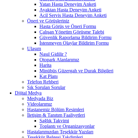
Yatan Hasta Deneyim Anketi
Ayaktan Hasta Deneyim Anketi
Acil Servis Hasta Deneyim Anketi
Öneri ve Görüşleriniz
Hasta Görüş ve Öneri Formu
Çalışan Yönetim Görüşme Talebi
Güvenlik Raporlama Bildirim Formu
İstenmeyen Olaylar Bildirim Formu
Ulaşım
Nasıl Gidilir ?
Otopark Alanlarımız
Harita
Minübüs Güzergah ve Durak Bilgileri
Kat Planı
Telefon Rehberi
Sık Sorulan Sorular
Dijital Medya
Medyada Biz
Videolarımız
Hastanemiz Bölüm Resimleri
İletişim & Tanıtım Faaliyetleri
Sağlık Takvimi
Toplantı ve Organizasyonlar
Hastalarımızdan Teşekkür Yazıları
Teşekkür Belgesi Takdimleri