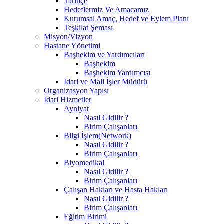
Tarihçe
Hedeflermiz Ve Amacamız
Kurumsal Amaç, Hedef ve Eylem Planı
Teşkilat Şeması
Misyon/Vizyon
Hastane Yönetimi
Başhekim ve Yardımcıları
Başhekim
Başhekim Yardımcısı
İdari ve Mali İşler Müdürü
Organizasyon Yapısı
İdari Hizmetler
Ayniyat
Nasıl Gidilir ?
Birim Çalışanları
Bilgi İşlem(Network)
Nasıl Gidilir ?
Birim Çalışanları
Biyomedikal
Nasıl Gidilir ?
Birim Çalışanları
Çalışan Hakları ve Hasta Hakları
Nasıl Gidilir ?
Birim Çalışanları
Eğitim Birimi