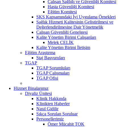
Çalışan Sağlığı ve Güvenliği Komitesi
Hasta Güvenliği Komitesi
Eğitim Komitesi
SKS Kapsamındaki İyi Uygulama Örnekleri
Sağlık Hizmeti Kalitesinin Geliştirilmesi ve
Değerlendirilmesine Dair Yönetmelik
Çalışan Güvenliği Genelgesi
Kalite Yönetim Birimi Çalışanları
Melek ÇELİK
Kalite Yönetim Birimi İletişim
Eğitim Araştırma
Staj Başvuruları
TGAP
TGAP Sorumluları
TGAP Çalışmaları
TGAP Ofisi
Hizmet Binalarımız
Diyaliz Ünitesi
Klinik Hakkında
Klinikten Haberler
Nasıl Gidilir
Sıkça Sorulan Soruluar
Personellerimiz
Ömer Mücahit TOK