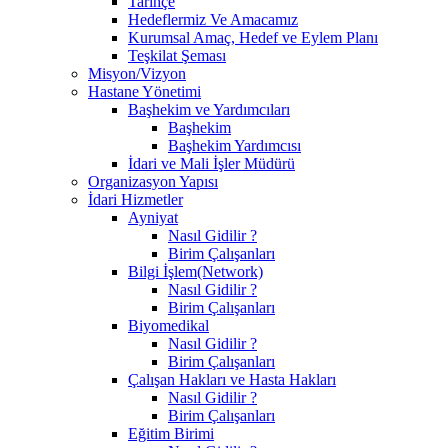
Tarihçe
Hedeflermiz Ve Amacamız
Kurumsal Amaç, Hedef ve Eylem Planı
Teşkilat Şeması
Misyon/Vizyon
Hastane Yönetimi
Başhekim ve Yardımcıları
Başhekim
Başhekim Yardımcısı
İdari ve Mali İşler Müdürü
Organizasyon Yapısı
İdari Hizmetler
Ayniyat
Nasıl Gidilir ?
Birim Çalışanları
Bilgi İşlem(Network)
Nasıl Gidilir ?
Birim Çalışanları
Biyomedikal
Nasıl Gidilir ?
Birim Çalışanları
Çalışan Hakları ve Hasta Hakları
Nasıl Gidilir ?
Birim Çalışanları
Eğitim Birimi