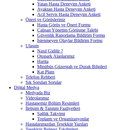
Yatan Hasta Deneyim Anketi
Ayaktan Hasta Deneyim Anketi
Acil Servis Hasta Deneyim Anketi
Öneri ve Görüşleriniz
Hasta Görüş ve Öneri Formu
Çalışan Yönetim Görüşme Talebi
Güvenlik Raporlama Bildirim Formu
İstenmeyen Olaylar Bildirim Formu
Ulaşım
Nasıl Gidilir ?
Otopark Alanlarımız
Harita
Minübüs Güzergah ve Durak Bilgileri
Kat Planı
Telefon Rehberi
Sık Sorulan Sorular
Dijital Medya
Medyada Biz
Videolarımız
Hastanemiz Bölüm Resimleri
İletişim & Tanıtım Faaliyetleri
Sağlık Takvimi
Toplantı ve Organizasyonlar
Hastalarımızdan Teşekkür Yazıları
Teşekkür Belgesi Takdimleri