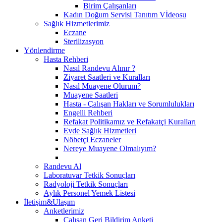
Birim Çalışanları
Kadın Doğum Servisi Tanıtım Vİdeosu
Sağlık Hizmetlerimiz
Eczane
Sterilizasyon
Yönlendirme
Hasta Rehberi
Nasıl Randevu Alınır ?
Ziyaret Saatleri ve Kuralları
Nasıl Muayene Olurum?
Muayene Saatleri
Hasta - Çalışan Hakları ve Sorumlulukları
Engelli Rehberi
Refakat Politikamız ve Refakatçi Kuralları
Evde Sağlık Hizmetleri
Nöbetçi Eczaneler
Nereye Muayene Olmalıyım?
Randevu Al
Laboratuvar Tetkik Sonuçları
Radyoloji Tetkik Sonuçları
Aylık Personel Yemek Listesi
İletişim&Ulaşım
Anketlerimiz
Çalışan Geri Bildirim Anketi